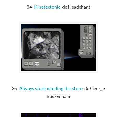
34-
Kinetectonic
, de Headchant
35-
Always stuck minding the store
, de George
Buckenham