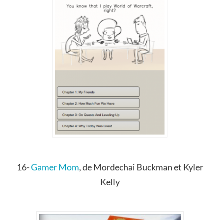
16-
Gamer
M
om
,
de
Mordechai Buckman et Kyler
Kelly