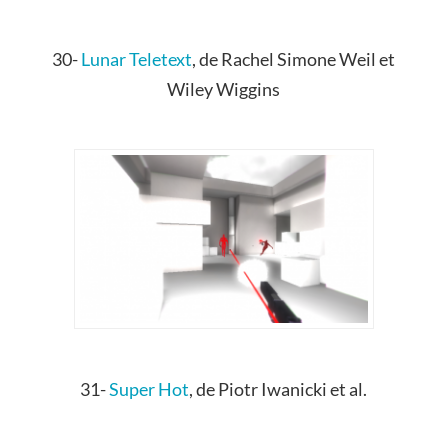
30-
Lunar Teletext
,
de
Rachel Simone Weil et
Wiley Wiggins
31-
Super
H
ot
,
de
Piotr Iwanicki
et al.