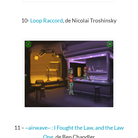
10-
Loop Raccord
, de Nicolai Troshinsky
11 –
~airwave~ : I Fought the Law, and the Law
One
, de Ben Chandler