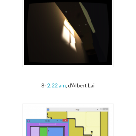
8-
2:22 am
, d’Albert Lai