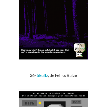
36-
Skullz
,
de Felikx Balze