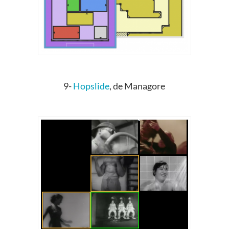
9-
Hopslide
, de Managore