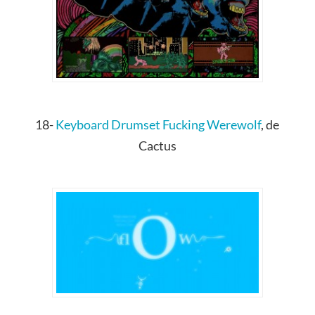
18-
Keyboard Drumset Fucking Werewolf
, de
Cactus