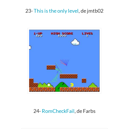
23-
This is the only level
, de jmtb02
24-
RomCheckFail
, de Farbs