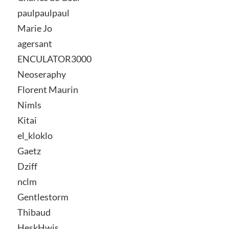
paulpaulpaul
Marie Jo
agersant
ENCULATOR3000
Neoseraphy
Florent Maurin
Nimls
Kitai
el_kloklo
Gaetz
Dziff
nclm
Gentlestorm
Thibaud
HeskHwis