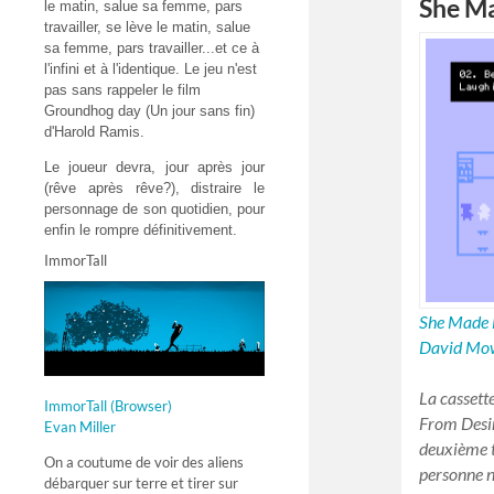
She M
le matin, salue sa femme, pars
travailler, se lève le matin, salue
sa femme, pars travailler...et ce à
l'infini et à l'identique. Le jeu n'est
pas sans rappeler le film
Groundhog day (Un jour sans fin)
d'Harold Ramis.
Le joueur devra, jour après jour
(rêve après rêve?), distraire le
personnage de son quotidien, pour
enfin le rompre définitivement.
ImmorTall
She Made 
David Mo
La cassett
ImmorTall (Browser)
From Desi
Evan Miller
deuxième t
On a coutume de voir des aliens
personne n
débarquer sur terre et tirer sur