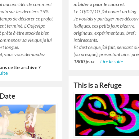
ai aucune idée de comment
m’aider » pour le concret.
main sur les derniers 15%
Le 10/01/10, j’ai ouvert un blog.
t temps de déclarer ce projet
Je voulais y partager mes découv
ment terminé. L’Oujevipo
ludiques, ces petits jeux bizarre,
 prête à être stockée bien
originaux, expérimentaux, bref :
 commencer sa vie que je lui
intéressants.
ort longue.
Et c’est ce que j’ai fait, pendant d
t, vous vous demandez
(ou presque), présentant ainsi prè
…
1800 jeux
.…
Lire la suite
dans cette archive ?
suite
This is a Refuge
 Date