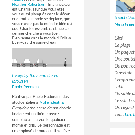
Heather Robertson
Imaginez Où
est Charlie, sauf que vous êtes
vous aussi planqués dans le décor,
Beach Dat
que tout le monde se déplace, que
vous n’avez pas la moindre idée d’à
Nina Fre
quoi Charlie ressemble, et que ce
dernier cherche à vous tuer.
L’été
Bienvenue dans le monde d’Odlaw.
Everyday the same dream
La plage
Un paquet 
Une boute
Du pop roc
l’enceinte
Everyday the same dream
L’emprunte
(browser)
sable
Paolo Pedercini
Du sable d
Réalisé par Paolo Pedercini, des
Le soleil 
studios italiens
Molleindustria
,
Un regard
Everyday the same dream
aborde
Toi…
Lire 
finalement un thème assez
semblable : La vie, le quotidien
morne et gris. Le personnage est
un employé de bureau : il se lève