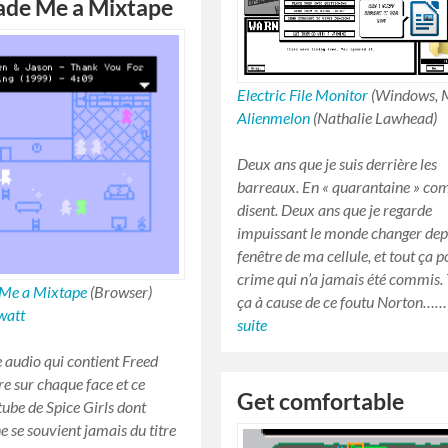
ade Me a Mixtape
Electric File Monitor
(Windows, 
Alienmelon
(Nathalie Lawhead)
Deux ans que je suis derrière les
barreaux. En « quarantaine » co
disent. Deux ans que je regarde
impuissant le monde changer dep
fenêtre de ma cellule, et tout ça 
crime qui n’a jamais été commis.
Me a Mixtape
(Browser)
ça à cause de ce foutu Norton…
watt
suite
e audio qui contient
Freed
re
sur chaque face et ce
Get comfortable
ube de Spice Girls dont
e se souvient jamais du titre