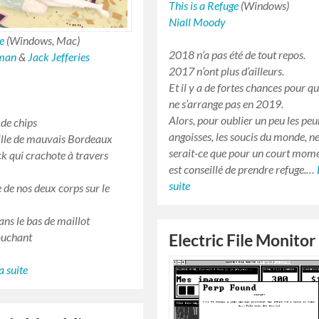
This is a Refuge
(Windows)
Niall Moody
e
(Windows, Mac)
2018 n’a pas été de tout repos.
eman
&
Jack Jefferies
2017 n’ont plus d’ailleurs.
Et il y a de fortes chances pour q
ne s’arrange pas en 2019.
Alors, pour oublier un peu les peur
de chips
angoisses, les soucis du monde, n
ille de mauvais Bordeaux
serait-ce que pour un court momen
k qui crachote à travers
est conseillé de prendre refuge.…
suite
 de nos deux corps sur le
ans le bas de maillot
couchant
Electric File Monitor
la suite