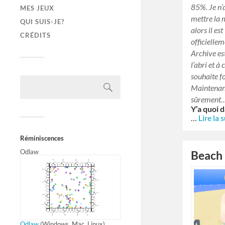
85%. Je n’
MES JEUX
mettre la 
QUI SUIS-JE?
alors il es
CRÉDITS
officielle
Archive est
l’abri et à
souhaite f
Maintenan
sûrement
Y’a quoi 
…
Lire la 
Réminiscences
Odlaw
Beach
Odlaw
(Windows, Mac, Linux)