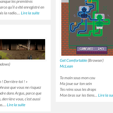
 manque les premières
rce qu’il a été enregistré en
uis la radio.…
Lire la suite
Get Comfortable
(Browser)
ndows)
McLean
Ta main sous mon cou
 ! Derrière-toi !
»
Ma joue sur ton sein
phrase que vous ne risquez
Tes reins sous les draps
ndre dans Argus, parce que
Mon bras sur les tiens…
Lire la su
 derrière vous, c’est aussi
us.…
Lire la suite