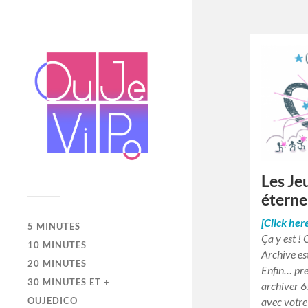
Les Je
éterne
[Click her
5 MINUTES
Ça y est ! 
10 MINUTES
Archive es
20 MINUTES
Enfin… pre
30 MINUTES ET +
archiver 6
avec votre 
OUJEDICO