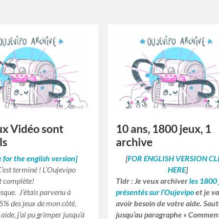
ux Vidéo sont
10 ans, 1800 jeux, 1
ls
archive
e for the english version]
[
FOR ENGLISH VERSION CL
C’est terminé ! L’Oujevipo
HERE
]
t complète!
Tldr : Je veux archiver
les 1800
sque. J’étais parvenu à
présentés sur l’Oujevipo
et je va
5% des jeux de mon côté,
avoir besoin de votre aide. Sau
aide, j’ai pu grimper jusqu’à
jusqu’au paragraphe « Commen