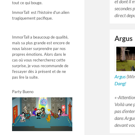
et dont il
tout ce qui bouge.
secondes pa
ImmorTall est l'histoire d'un alien
direct dep
tragiquement pacifique.
Argus
ImmorTall a beaucoup de qualité,
mais sa plus grande est encore de
nous laisser surprendre par nos
propres émotions. Alors dans le
cas où vous rechercherez cette
surprise, je vous recommande de
l'essayer dès à présent et de ne
Argus
(Wi
pas lire la suite.
Dang!
Party Bueno
«-
Attention
Voilà une 
pas d’ente
dans Argus,
devant vo