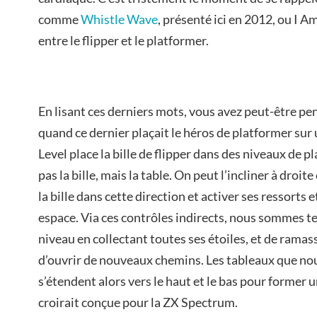
comme
Whistle Wave
, présenté ici en 2012, ou I A
entre le flipper et le platformer.
En lisant ces derniers mots, vous avez peut-être pen
quand ce dernier plaçait le héros de platformer sur 
Level place la bille de flipper dans des niveaux de p
pas la bille, mais la table. On peut l’incliner à droite
la bille dans cette direction et activer ses ressorts 
espace. Via ces contrôles indirects, nous sommes 
niveau en collectant toutes ses étoiles, et de rama
d’ouvrir de nouveaux chemins. Les tableaux que no
s’étendent alors vers le haut et le bas pour former u
croirait conçue pour la ZX Spectrum.