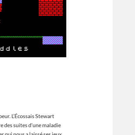
peur. L’Écossais Stewart
re des suites d’une maladie
 qui nous a laissé ses jeux,