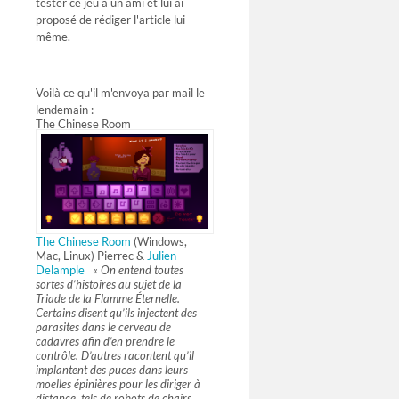
tester ce jeu à un ami et lui ai
proposé de rédiger l'article lui
même.
Voilà ce qu'il m'envoya par mail le
lendemain :
The Chinese Room
The Chinese Room
(Windows,
Mac, Linux) Pierrec &
Julien
Delample
«
On entend toutes
sortes d’histoires au sujet de la
Triade de la Flamme Éternelle.
Certains disent qu’ils injectent des
parasites dans le cerveau de
cadavres afin d’en prendre le
contrôle. D’autres racontent qu’il
implantent des puces dans leurs
moelles épinières pour les diriger à
distance, tels de robots de chairs.