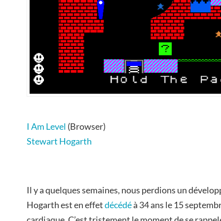
I Am Level
(Browser)
Stewart Hogarth
Il y a quelques semaines, nous perdions un dévelop
Hogarth est en effet
décédé
à 34 ans le 15 septemb
cardiaque. C’est tristement le moment de se rappeler