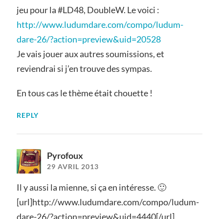
jeu pour la #LD48, DoubleW. Le voici :
http://www.ludumdare.com/compo/ludum-
dare-26/?action=preview&uid=20528
Je vais jouer aux autres soumissions, et
reviendrai si j’en trouve des sympas.
En tous cas le thème était chouette !
REPLY
Pyrofoux
29 AVRIL 2013
Il y aussi la mienne, si ça en intéresse. 🙂
[url]http://www.ludumdare.com/compo/ludum-
dare-26/?action=preview&uid=4440[/url]