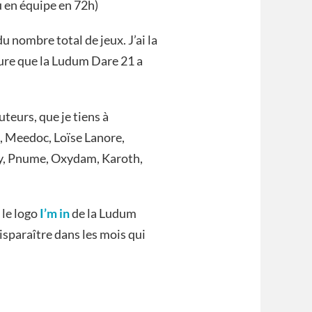
u en équipe en 72h)
u nombre total de jeux. J’ai la
ture que la Ludum Dare 21 a
uteurs, que je tiens à
e, Meedoc, Loïse Lanore,
ly, Pnume, Oxydam, Karoth,
 le logo
I’m in
de la Ludum
disparaître dans les mois qui