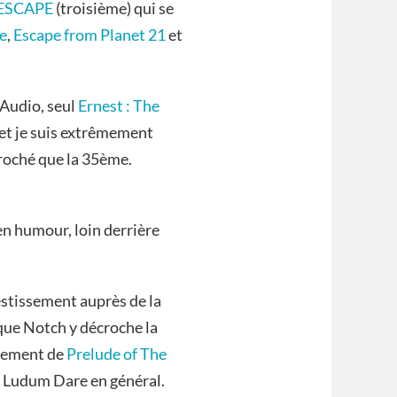
ESCAPE
(troisième) qui se
fe
,
Escape from Planet 21
et
 Audio, seul
Ernest : The
 et je suis extrêmement
croché que la 35ème.
n humour, loin derrière
stissement auprès de la
ue Notch y décroche la
ppement de
Prelude of The
la Ludum Dare en général.