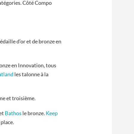
catégories. Côté Compo
daille d’or et de bronze en
onze en Innovation, tous
atland
les talonne à la
me et troisième.
 et
Bathos
le bronze.
Keep
 place.