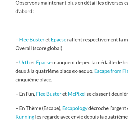
Observons maintenant plus en détail les diverses 
d’abord :
–
Flee Buster
et
Epacse
raflent respectivement la mé
Overall (score global)
–
Urth
et
Epacse
manquent de peu la médaille de br
deux à la quatrième place ex-aequo.
Escape from Fl
cinquième place.
– En Fun,
Flee Buster
et
McPixel
se classent deuxiè
– En Thème (Escape),
Escapology
décroche l’argent
Running
les regarde avec envie depuis la quatrième