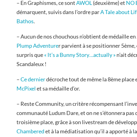
– En Graphismes, ce sont
AWOL
(deuxième) et
NO 
démarquent, suivis dans l’ordre par
A Tale about Li
Bathos
.
– Aucun de nos chouchous n’obtient de médaille en
Plump Adventure
r parvient à se positionner 5ème,
surpris que
« It’s a Bunny Story…actually »
n’ait dé
Scandaleux !
–
Ce dernier
décroche tout de même la 8ème place e
McPixel
et sa médaille d’or.
– Reste Community, un critère récompensant l’inve
communauté Ludum Dare, et on ne s’étonnera pas q
troisième place, grâce à son livestream de dévelo
Chambered
et à la médiatisation qu’il a apporté à 