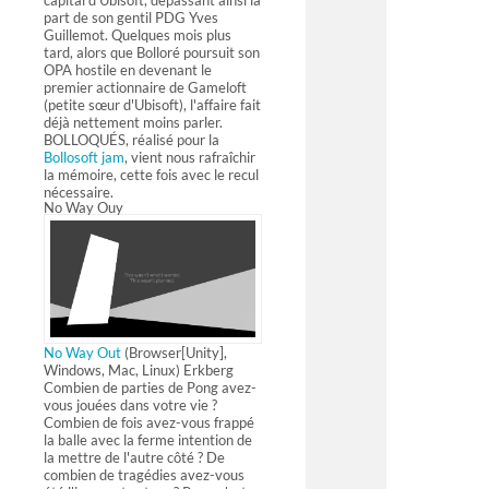
capital d'Ubisoft, dépassant ainsi la
part de son gentil PDG Yves
Guillemot. Quelques mois plus
tard, alors que Bolloré poursuit son
OPA hostile en devenant le
premier actionnaire de Gameloft
(petite sœur d'Ubisoft), l'affaire fait
déjà nettement moins parler.
BOLLOQUÉS, réalisé pour la
Bollosoft jam
, vient nous rafraîchir
la mémoire, cette fois avec le recul
nécessaire.
No Way Ouy
No
Way
Out
(Browser[Unity],
Windows, Mac, Linux)
Erkberg
Combien de parties de Pong avez-
vous jouées dans votre vie ?
Combien de fois avez-vous frappé
la balle avec la ferme intention de
la mettre de l'autre côté ? De
combien de tragédies avez-vous