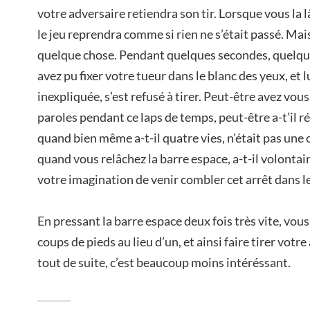
votre adversaire retiendra son tir. Lorsque vous la lâ
le jeu reprendra comme si rien ne s’était passé. Mais
quelque chose. Pendant quelques secondes, quelqu
avez pu fixer votre tueur dans le blanc des yeux, et l
inexpliquée, s’est refusé à tirer. Peut-être avez vo
paroles pendant ce laps de temps, peut-être a-t’il 
quand bien même a-t-il quatre vies, n’était pas une c
quand vous relâchez la barre espace, a-t-il volont
votre imagination de venir combler cet arrêt dans l
En pressant la barre espace deux fois très vite, vo
coups de pieds au lieu d’un, et ainsi faire tirer votre
tout de suite, c’est beaucoup moins intéréssant.