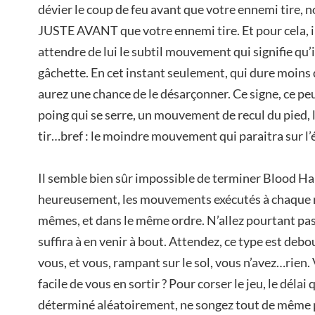
dévier le coup de feu avant que votre ennemi tire, non,
JUSTE AVANT que votre ennemi tire. Et pour cela, il 
attendre de lui le subtil mouvement qui signifie qu’i
gâchette. En cet instant seulement, qui dure moins
aurez une chance de le désarçonner. Ce signe, ce pe
poing qui se serre, un mouvement de recul du pied, 
tir…bref : le moindre mouvement qui paraitra sur l’
Il semble bien sûr impossible de terminer Blood H
heureusement, les mouvements exécutés à chaque n
mêmes, et dans le même ordre. N’allez pourtant pa
suffira à en venir à bout. Attendez, ce type est deb
vous, et vous, rampant sur le sol, vous n’avez…rien.
facile de vous en sortir ? Pour corser le jeu, le déla
déterminé aléatoirement, ne songez tout de même p