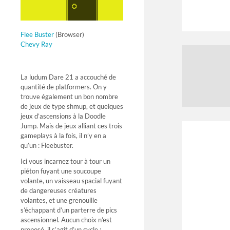
Flee Buster
(Browser)
Chevy Ray
La ludum Dare 21 a accouché de
quantité de platformers. On y
trouve également un bon nombre
de jeux de type shmup, et quelques
jeux d’ascensions à la Doodle
Jump. Mais de jeux alliant ces trois
gameplays à la fois, il n’y en a
qu’un : Fleebuster.
Ici vous incarnez tour à tour un
piéton fuyant une soucoupe
volante, un vaisseau spacial fuyant
de dangereuses créatures
volantes, et une grenouille
s’échappant d’un parterre de pics
ascensionnel. Aucun choix n’est
proposé, il s’agit d’un cycle :