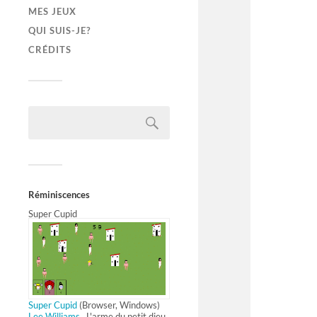
MES JEUX
QUI SUIS-JE?
CRÉDITS
Réminiscences
Super Cupid
Super Cupid
(Browser, Windows)
Lee Williams
L'arme du petit dieu