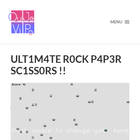
MENU
ULT1M4TE R0CK P4P3R
SC1SS0RS !!