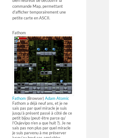
bien heureux de découvrir la
commande Map, permettant
d'afficher temporairement une
petite carte en ASCII.
Fathom
Fathom
(Browser)
Adam Atomic
Fathom a déjà neuf ans, et je ne
sais pas par quel miracle je suis
jusqu’à présent passé à côté de ce
petit bijou (peut-être parce qu’
l’Oujevipo n’en a que huit ?). Je ne
sais pas non plus par quel miracle
je suis parvenu à me préserver
jusqu’au bout ses agréables