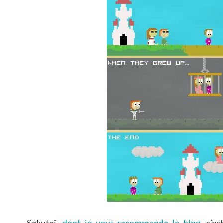
Sakuteï,
dont je vous recommande le blog
, s’es