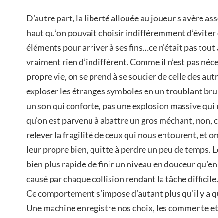
D’autre part, la liberté allouée au joueur s’avère as
haut qu’on pouvait choisir indifféremment d’éviter 
éléments pour arriver à ses fins…ce n’était pas tout à 
vraiment rien d’indifférent. Comme il n’est pas néce
propre vie, on se prend à se soucier de celle des autr
exploser les étranges symboles en un troublant bruit
un son qui conforte, pas une explosion massive qui
qu’on est parvenu à abattre un gros méchant, non, ce
relever la fragilité de ceux qui nous entourent, et on
leur propre bien, quitte à perdre un peu de temps. Le t
bien plus rapide de finir un niveau en douceur qu’en 
causé par chaque collision rendant la tâche difficile.
Ce comportement s’impose d’autant plus qu’il y a q
Une machine enregistre nos choix, les commente et 