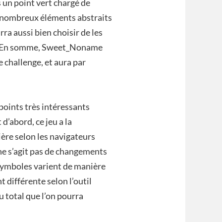
s un point vert chargé de
De nombreux éléments abstraits
ra aussi bien choisir de les
re. En somme, Sweet_Noname
e challenge, et aura par
oints très intéressants
d’abord, ce jeu a la
ère selon les navigateurs
 ne s’agit pas de changements
 symboles varient de manière
 différente selon l’outil
u total que l’on pourra