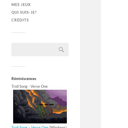
MES JEUX
QUI SUIS-JE?
CRÉDITS
Réminiscences
Troll Song - Verse One
Troll Song – Verse One
(Windows)