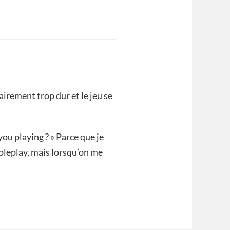
tairement trop dur et le jeu se
you playing ? » Parce que je
roleplay, mais lorsqu’on me