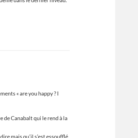
défile dans le dernier niveau.
ments « are you happy ? I
 de Canabalt qui le rend à la
ire mais qu’il s’est essoufflé