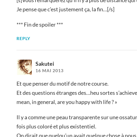
[s]Vous remarquerez qu’il n’y a plus de distance qui 
Je pense que c’est justement ça, la fin…[/s]
*** Fin de spoiler ***
REPLY
Sakutei
16 MAI 2013
Et que penser du motif de notre course.
Et des questions étranges des…heu sortes s’achieve
mean, in general, are you happy with life ? »
Il y a comme une peau transparente sur une ossature
fois plus coloré et plus existentiel.
On dirait que quelqu’un avait quelque chose à nous d