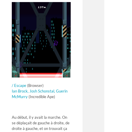
/ Escape
(Browser)
Ian Brock, Josh
Schonstal, Guerin
McMurry
(Incredible Ape)
Au début, il y avait la marche. On
se déplaçait de gauche à droite, de
droite à gauche, et on trouvait ça