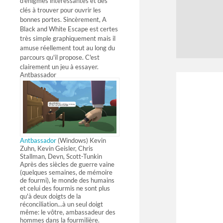
d'énigmes intéressantes et des
clés à trouver pour ouvrir les
bonnes portes. Sincèrement, A
Black and White Escape est certes
très simple graphiquement mais il
amuse réellement tout au long du
parcours qu'il propose. C'est
clairement un jeu à essayer.
Antbassador
Antbassador
(Windows) Kevin
Zuhn, Kevin Geisler, Chris
Stallman, Devn, Scott-Tunkin
Après des siècles de guerre vaine
(quelques semaines, de mémoire
de fourmi), le monde des humains
et celui des fourmis ne sont plus
qu'à deux doigts de la
réconciliation...à un seul doigt
même: le vôtre, ambassadeur des
hommes dans la fourmilière.