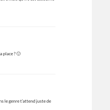
a place ? 🙂
s le genre t’attend juste de